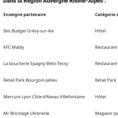
Dans la Région Auvergne Rhône-Alpes :
Enseigne partenaire
Catégorie d
Ibis Budget Grésy-sur-Aix
Hôtel
KFC Mably
Restaurant
La boucherie Epagny Metz-Tessy
Restaurant
Retail Park Bourgoin-Jallieu
Retail Park
Mercure Lyon L’Isle-d’Abeau Villefontaine
Hôtel
Mr Bricolage L’Arbresle
Magasin spé