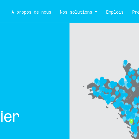
A propos de nous
Nos solutions
Emplois
Pr
ier