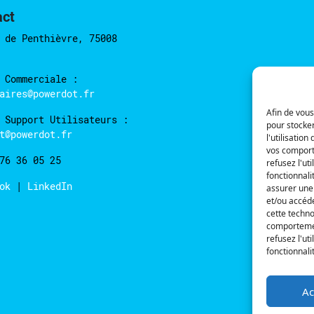
act
 de Penthièvre, 75008
 Commerciale :
aires@powerdot.fr
Afin de vous
 Support Utilisateurs :
pour stocker
t@powerdot.fr
l'utilisatio
vos comporte
76 36 05 25
refusez l'ut
fonctionnali
ook
|
LinkedIn
assurer une 
et/ou accéde
cette techno
comportement
refusez l'ut
fonctionnali
Ac