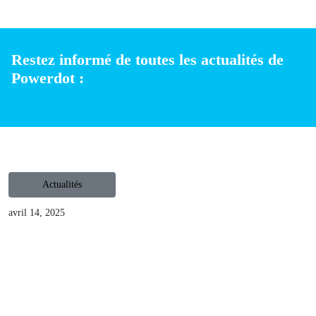
véhicule et permet une recharge plus rapide et efficace.
Powerdot installe des bornes de recharge Kempower, I-
charging et Starcharge dotés de cette distribution
intelligente de l’énergie. Cela permet aux propriétaires
d’espaces commerciaux une gestion plus efficace de leur
infrastructure tout en offrant aux électromobilistes une
expérience de recharge optimale. Si vous êtes propriétaire
d’un parking commercial et que vous êtes intéressé par
l’installation d’une borne de recharge, vous pouvez nous
contacter
ici
et contribuer ainsi à promouvoir une mobilité
durable.
Partager
Restez informé de toutes les actualités de