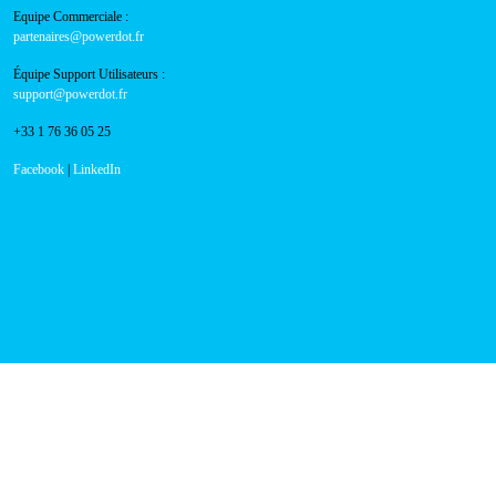
Voitures électriques et capacités de recharge
limitées
En savoir plus
Avis de Confidentialité
Politique en matière de cookies
Avis important : Méfiez-vous des tentatives de fraude
Blog
Presse
Vos questions