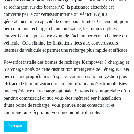
2 – Distribution de puissance :
une fois la conversion
effectuée, les microprocesseurs surveillent en permanence
la demande en puissance des véhicules connectés aux
bornes de recharge. Ils régulent la puissance entre les points
de charge en fonction de ces besoins en optimisant la
distribution de puissance pour minimiser les temps de
charge et empêcher que trop d’énergie ne soit tirée du
réseau électrique en même temps pour éviter les surcharges
du système électrique.
3 – Conversion pour la recharge rapide :
lorsque les
véhicules se rechargent sur des bornes AC, la puissance
absorbée est convertie par le convertisseur interne du
véhicule, qui a généralement une capacité de conversion
limitée. Cependant, pour permettre une recharge à haute
puissance, les bornes rapides convertissent la puissance
avant de l’acheminer vers la batterie du véhicule. Cela
élimine les limitations liées aux convertisseurs internes du