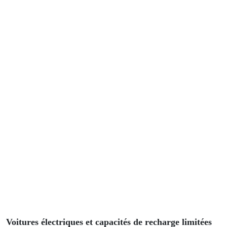
Recharge électrique en France : Baromètre
Powerdot 2023
En savoir plus
Innovation