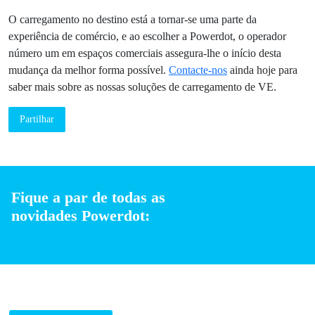
instalação de carregadores de carregamento rápido de
veículos elétricos no seu parque de estacionamento oferece
um rápido retorno do investimento – e como já tem o
espaço para os carros, adicionar um carregador só
acrescenta vantagens.
Instale estações de carregamento no seu
parque de estacionamento com a Powerdot
Optar por estar na linha da frente na tendência oferece
inúmeras vantagens aos proprietários de parques de
estacionamento, e a Powerdot oferece-lhe exatamente isso.
A nossa parceria garante um custo zero na instalação, uma
vez que investimos tudo na sua localização, e um custo
zero na manutenção, uma vez que cuidamos dos seus
carregadores, aconteça o que acontecer. Além disso, os
nossos especialistas monitorizam a atividade dos seus
carregadores com o nosso software de monitorização, para
compreender melhor as necessidades dos seus clientes e
otimizar o seu potencial. Por fim, trabalhamos em estreita