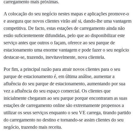
assegurando que eles irão voltar – especialmente se o seu
parque de estacionamento estiver à frente dos outros e
oferecer serviços de carregamento de veículos elétricos que
ainda são demasiado escassos.
Atrair mais clientes
Além de os seus clientes atuais ganharem fidelidade e
continuarem a utilizar o seu parque de estacionamento, a
instalação de estações de carregamento de veículos
elétricos também vem atrair novos clientes. E embora a
reputação positiva que o seu negócio está a ganhar tenha
certamente alguma influência, há outra razão muito prática
– os utilizadores de veículos elétricos estão sempre à
procura de locais convenientes para carregarem os seus
veículos e até utilizam mapas que mostram onde se
encontram as estações de carregamento mais próximas.
A colocação do seu negócio nestes mapas e aplicações
promove-o e assegura que novos clientes virão até si,