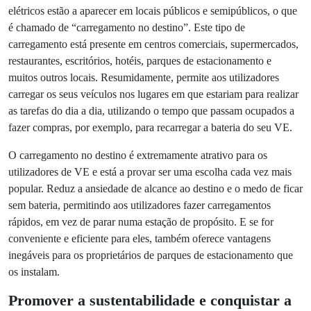
combustível nocivo. No entanto, esta bateria precisa de ser
recarregada para que os VE funcionem, pelo que é
necessário criar uma nova solução para satisfazer as
necessidades dos utilizadores de VE. A maioria carrega o
seu carro em casa, mas além da conveniência, isto deve-se
ao facto de as estações de carregamento de veículos
elétricos ainda não estarem suficientemente difundidas.
Felizmente, cada vez mais estações de carregamento de
veículos elétricos estão a aparecer em locais públicos e
semipúblicos, o que é chamado de “carregamento no
destino”. Este tipo de carregamento está presente em
centros comerciais, supermercados, restaurantes,
escritórios, hotéis, parques de estacionamento e muitos
outros locais. Resumidamente, permite aos utilizadores
carregar os seus veículos nos lugares em que estariam para
realizar as tarefas do dia a dia, utilizando o tempo que
passam ocupados a fazer compras, por exemplo, para
recarregar a bateria do seu VE.