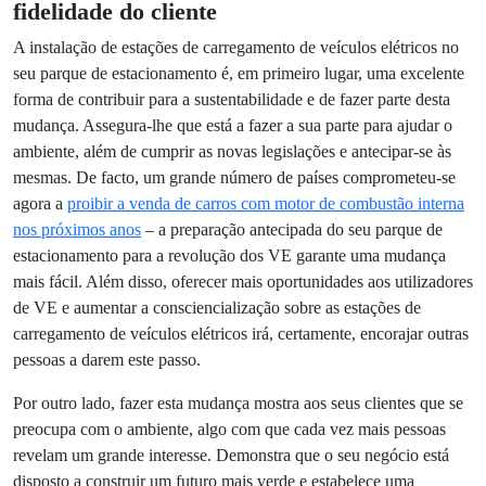
O carregamento no destino é extremamente atrativo para os
utilizadores de VE e está a provar ser uma escolha cada vez
mais popular. Reduz a ansiedade de alcance ao destino e o
medo de ficar sem bateria, permitindo aos utilizadores fazer
carregamentos rápidos, em vez de parar numa estação de
propósito. E se for conveniente e eficiente para eles,
também oferece vantagens inegáveis para os proprietários
de parques de estacionamento que os instalam.
Promover a sustentabilidade e conquistar a
fidelidade do cliente
A instalação de estações de carregamento de veículos
elétricos no seu parque de estacionamento é, em primeiro
lugar, uma excelente forma de contribuir para a
sustentabilidade e de fazer parte desta mudança. Assegura-
lhe que está a fazer a sua parte para ajudar o ambiente,
além de cumprir as novas legislações e antecipar-se às
mesmas. De facto, um grande número de países