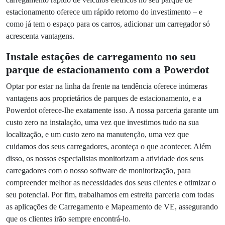
Para além de trazer mais clientes, a instalação de estações
de carregamento de veículos elétricos oferece imensas
vantagens financeiras e fontes de receitas para o seu
espaço comercial. Os clientes que carregam os carros no
seu parque de estacionamento serão encorajados a
permanecer mais tempo no seu supermercado, restaurante,
ginásio, etc., por vezes até esperando propositadamente
que o carro esteja totalmente carregado e, inevitavelmente,
acabando por gastar mais. Seja qual for o seu espaço
comercial, ao oferecer aos clientes a possibilidade de
carregar os seus carros no seu parque de estacionamento,
irá alterar o período de tempo que eles passam a utilizar os
seus outros serviços.
Por fim, as próprias estações de carregamento de veículos
elétricos podem ser uma fonte de receita – com a Powerdot,
a receita das suas estações de carregamento de veículos
elétricos é partilhada, enquanto cuidamos da instalação,
manutenção, software de monitorização e muito mais. A