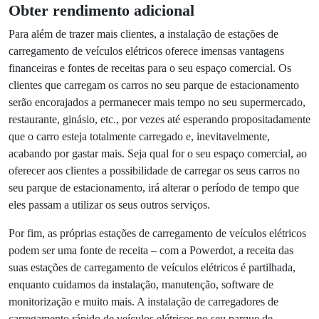
dando-lhe uma vantagem competitiva. De facto, estas
estações de carregamento ainda não estão suficientemente
difundidas, pelo que ao disponibilizar este serviço antes que
outros o façam, oferece ao seu parque de estacionamento
uma enorme vantagem e pode fazer o seu negócio
destacar-se, trazendo, inevitavelmente, nova clientela.
Por fim, a principal razão para atrair novos clientes para o
seu parque de estacionamento é, em última análise,
aumentar a afluência do seu parque de estacionamento,
aumentando por sua vez a afluência do seu espaço
comercial. Os clientes que inicialmente chegaram ao seu
parque porque encontraram as suas estações de
carregamento online são extremamente propensos a utilizar
os seus serviços enquanto o seu VE carrega, tirando partido
do carregamento no destino e tornando-se assim clientes
do seu negócio, trazendo mais receita.
Obter rendimento adicional