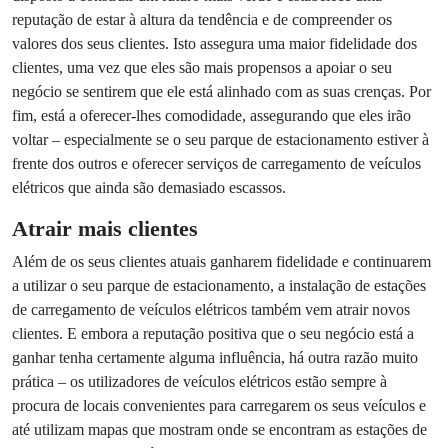
comprometeu-se agora a
proibir a venda de carros com
motor de combustão interna nos próximos anos
– a
preparação antecipada do seu parque de estacionamento
para a revolução dos VE garante uma mudança mais fácil.
Além disso, oferecer mais oportunidades aos utilizadores de
VE e aumentar a consciencialização sobre as estações de
carregamento de veículos elétricos irá, certamente,
encorajar outras pessoas a darem este passo.
Por outro lado, fazer esta mudança mostra aos seus
clientes que se preocupa com o ambiente, algo com que
cada vez mais pessoas revelam um grande interesse.
Demonstra que o seu negócio está disposto a construir um
futuro mais verde e estabelece uma reputação de estar à
altura da tendência e de compreender os valores dos seus
clientes. Isto assegura uma maior fidelidade dos clientes,
uma vez que eles são mais propensos a apoiar o seu
negócio se sentirem que ele está alinhado com as suas
crenças. Por fim, está a oferecer-lhes comodidade,