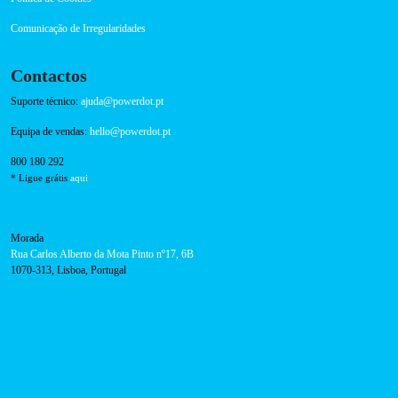
Política de Cookies
Comunicação de Irregularidades
Contactos
Suporte técnico:
ajuda@powerdot.pt
Equipa de vendas:
hello@powerdot.pt
800 180 292
* Ligue grátis
aqui
Morada
Rua Carlos Alberto da Mota Pinto nº17, 6B
1070-313, Lisboa, Portugal