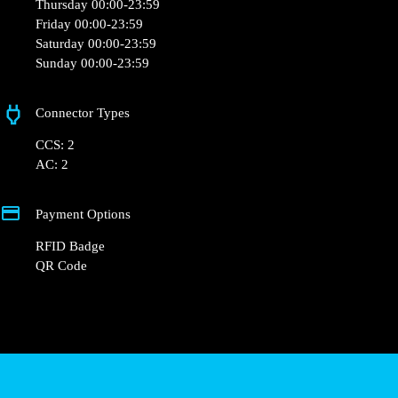
+33 1 76 36 05 25
hello@powerdot.fr
https://powerdot.eu/blog/marker/flash-lavage-
tarbes
12 Bd du Maréchal Juin, 65000 Tarbes, France
Opening Hours
Monday 00:00-23:59
Tuesday 00:00-23:59
Wednesday 00:00-23:59
Thursday 00:00-23:59
Friday 00:00-23:59
Saturday 00:00-23:59